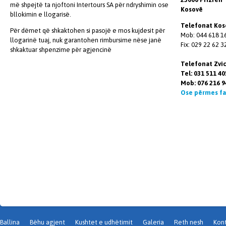
më shpejtë ta njoftoni Intertours SA për ndryshimin ose
Kosovë
bllokimin e llogarisë.
Telefonat Kos
Për dëmet që shkaktohen si pasojë e mos kujdesit për
Mob: 044 618 1
llogarinë tuaj, nuk garantohen rimbursime nëse janë
Fix: 029 22 62 3
shkaktuar shpenzime për agjencinë
Telefonat Zvi
Tel: 031 511 40
Mob: 076 216 
Ose përmes fa
Ballina
Bëhu agjent
Kushtet e udhëtimit
Galeria
Reth nesh
Kont