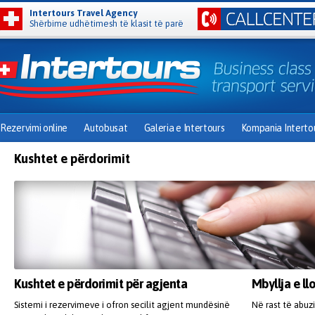
Intertours Travel Agency
Shërbime udhëtimesh të klasit të parë
Rezervimi online
Autobusat
Galeria e Intertours
Kompania Interto
Kushtet e përdorimit
Kushtet e përdorimit për agjenta
Mbyllja e ll
Sistemi i rezervimeve i ofron secilit agjent mundësinë
Në rast të abuz