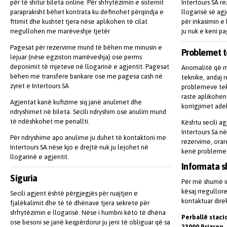
për të shitur bileta online. Për shfrytëzimin e sistemit
Intertours SA re
paraprakisht bëhet kontrata ku definohet përqindja e
llogarisë së agj
fitimit dhe kushtet tjera nëse aplikohen të cilat
për inkasimin e 
rregullohen me marëveshje tjetër
ju nuk e keni pa
Pagesat për rezervime mund të bëhen me minusin e
Problemet t
lejuar (nëse egziston marrëveshja) ose perms
deponimit të mjeteve në llogarinë e agjentit. Pagesat
Anomalitë që m
bëhen me transfere bankare ose me pagesa cash në
teknike, andaj 
zyret e Intertours SA
problemeve tek
raste aplikohen
Agjentat kanë kufizime siq janë anulimet dhe
korrigjimet ad
ndryshimet në bileta. Secili ndryshim ose anulim mund
të ndëshkohet me penallti.
Kështu secili a
Intertours Sa n
Për ndryshime apo anulime ju duhet të kontaktoni me
rezervime, orar
Intertours SA nëse kjo e drejtë nuk ju lejohet në
kenë probleme
llogarinë e agjentit.
Informata s
Siguria
Për më shumë i
kësaj rregullor
Secili agjent është përgjegjës për ruajtjen e
kontaktuar dire
fjalëkalimit dhe të të dhënave tjera sekrete për
shfrytëzimin e llogarisë. Nëse i humbni këto të dhëna
Perballë staci
ose besoni se janë keqpërdorur ju jeni të obliguar që sa
23000 Prizren